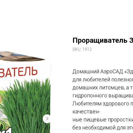
Проращиватель 
SKU:
1912
Домашний АэроСАД «Здо
для любителей полезног
домашних питомцев, а 
гидропонного выращива
Любителям здорового пи
качествен-
ные пищевые проростки 
без необходимой для эт