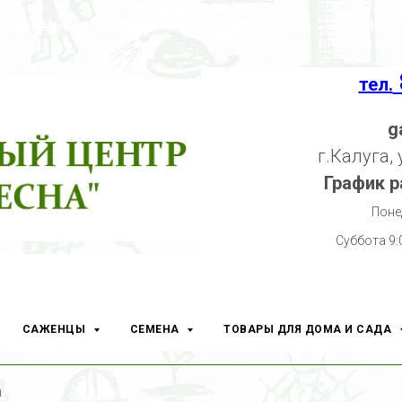
к заказать
Оплата
Доставка
Конта
тел.
g
г.Калуга,
График р
Поне
Суббота 9:
САЖЕНЦЫ
СЕМЕНА
ТОВАРЫ ДЛЯ ДОМА И САДА