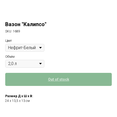
Вазон "Калипсо"
SKU:
1689
Цвет
Объём
Out of stock
Размер Д х Ш х В:
24 х 13,5 х 13 см