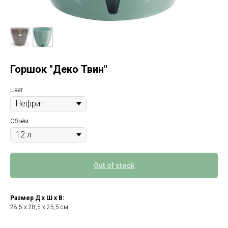
Горшок "Деко Твин"
Цвет
Объём
Out of stock
Размер Д х Ш х В:
28,5 х 28,5 х 25,5 см