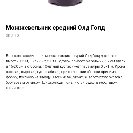
Можжевельник средний Олд Голд
SKU:
70
Взрослые экземпляры можжевельник средний Олд Голд достигают
высоты 1,5 м, ширины 2,5-3 м. Годовой прирост маленький 5-7 см вверх
и 15-20 см в стороны. 10-летний кустик имеет параметры 0,5х1 м. Крона
плоская, широкая, густо набитая, при отсутствии обрезки принимает
форму, похожую на звезду. Хвоинки чешуйчатые, золотистого окраса с
бронзовым оттенком. Шишкоягоды появляются редко, в небольшом
количестве.