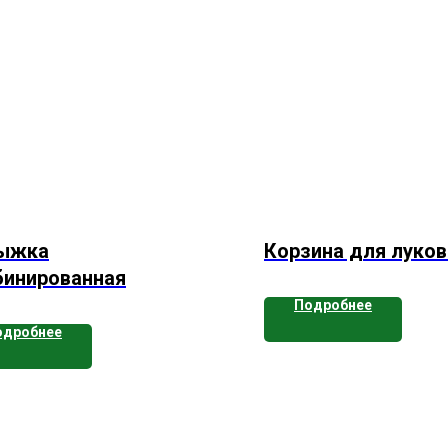
ыжка
Корзина для луко
инированная
Подробнее
одробнее