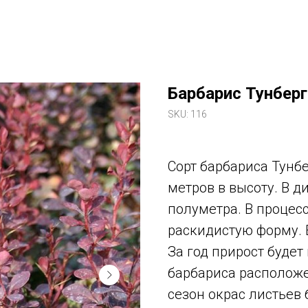
Барбарис Тунбер
SKU:
116
Сорт барбариса Тунбе
метров в высоту. В д
полуметра. В процесс
раскидистую форму. 
За год прирост буде
барбариса располож
сезон окрас листьев