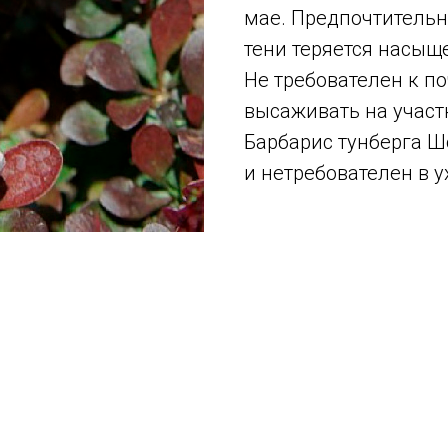
мае. Предпочтительн
тени теряется насыще
Не требователен к по
высаживать на участ
Барбарис тунберга 
и нетребователен в у