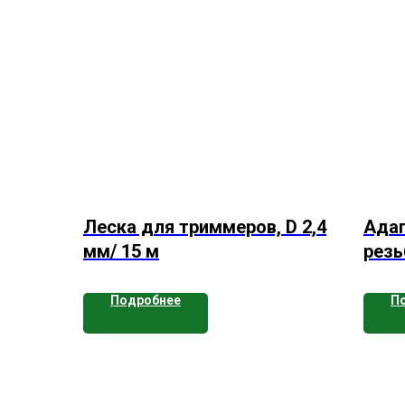
Леска для триммеров, D 2,4
Адап
мм/ 15 м
резь
Подробнее
П