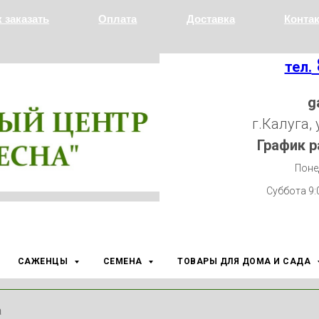
к заказать
Оплата
Доставка
Конта
тел.
g
г.Калуга,
График р
Поне
Суббота 9:
САЖЕНЦЫ
СЕМЕНА
ТОВАРЫ ДЛЯ ДОМА И САДА